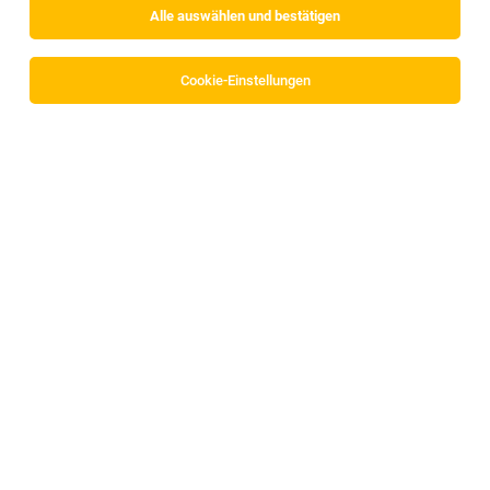
Alle auswählen und bestätigen
Cookie-Einstellungen
Restaurantleiter (m/w/d), 40 Std./Woche
Wörgl
22.07.2026
Vollzeit
INTERSPAR GmbH
Allgemeines