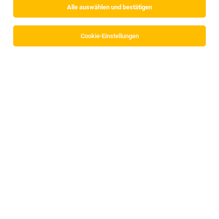
Alle auswählen und bestätigen
Alle Filter
Schwaz
Cookie-Einstellungen
TOP-JOB
Pädagogische Mitarbeiterin (m/w/d)
Fiecht, Strass im Zillertal
03.08.2026
Vollzeit | Teilzeit
slw Soziale Dienste GmbH
Wir finden Wege: mit dir, für dich!
TOP-JOB