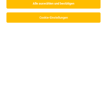
Alle auswählen und bestätigen
Alle Filter
Innsbruck
Cookie-Einstellungen
TOP-JOB
Store Manager (w/m/d)
Innsbruck
30.07.2026
Vollzeit
Normal Retail Austria GmbH
Deine Aufgaben
TOP-JOB
Arzt für die medizinische Begutachtung -
Fachrichtungen Allgemeinmedizin und/oder