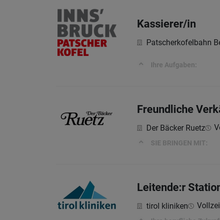
Kassierer/in
Patscherkofelbahn B
Ihre Aufgaben:
Freundliche Verk
Vo
Der Bäcker Ruetz
SIE BRINGEN MIT:
Leitende:r Statio
Vollzei
tirol kliniken