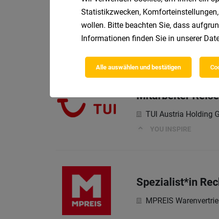
Statistikzwecken, Komforteinstellungen,
Rezeptionsmitarb
wollen. Bitte beachten Sie, dass aufgrun
Patricia Schönherr 
Informationen finden Sie in unserer
Date
Dein Profil
Alle auswählen und bestätigen
Coo
Mitarbeiter Reis
TUI Austria Holding
YOU INSPIRE
Spezialist*in Re
MPREIS Warenvertri