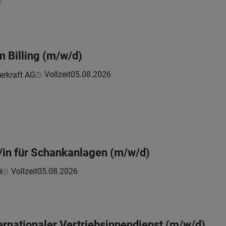
t
m Billing (m/w/d)
Vollzeit
05.08.2026
erkraft AG
/in für Schankanlagen (m/w/d)
Vollzeit
05.08.2026
H
ternationaler Vertriebsinnendienst (m/w/d)