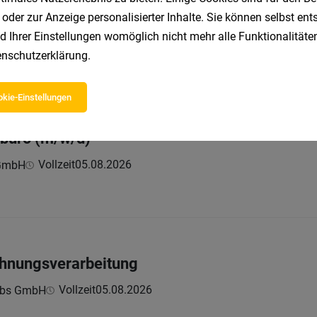
 oder zur Anzeige personalisierter Inhalte. Sie können selbst en
eiter*in Front-Office (w/m/d) - Gastgeber:in 
d Ihrer Einstellungen womöglich nicht mehr alle Funktionalitäten
Vollzeit | Teilzeit
05.08.2026
Hotel GmbH
nschutzerklärung
.
kie-Einstellungen
ebüro (m/w/d)
Vollzeit
05.08.2026
 GmbH
chnungsverarbeitung
Vollzeit
05.08.2026
ebs GmbH