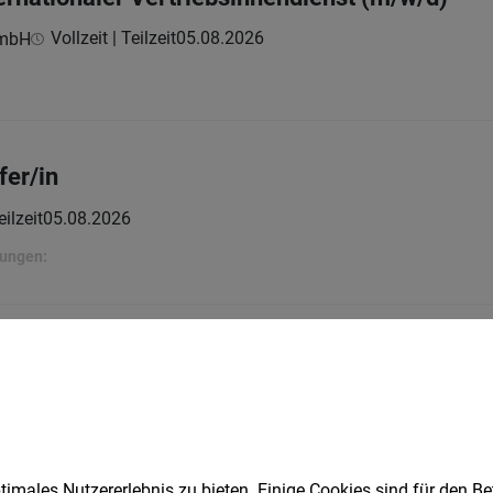
Vollzeit | Teilzeit
05.08.2026
GmbH
fer/in
eilzeit
05.08.2026
rungen:
inkäufer*in (w/m/d) Innsbruck
Vollzeit
05.08.2026
r GmbH
imales Nutzererlebnis zu bieten. Einige Cookies sind für den Be