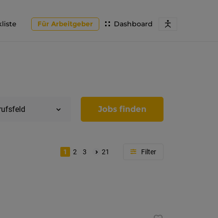
liste
Für Arbeitgeber
Dashboard
Jobs finden
rufsfeld
1
2
3
21
Region
Tirol
Imst