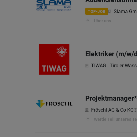
Slama Gm
TOP-JOB
Über uns
Elektriker (m/w/
TIWAG - Tiroler Wass
Projektmanager*
Fröschl AG & Co KG
Werde Teil unseres T