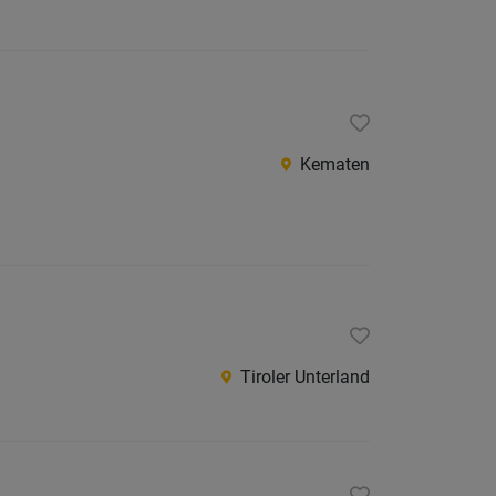
Jobs
der
letzten
24
Stunden
Kematen
Tiroler Unterland