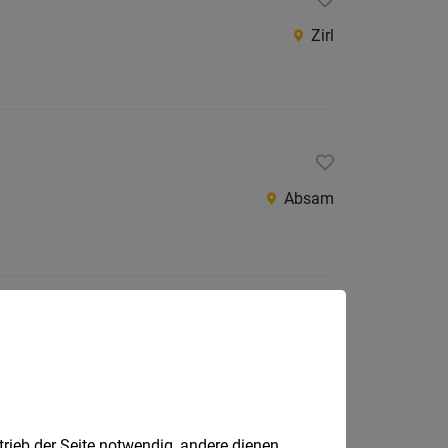
Zirl
Absam
Innsbruck
trieb der Seite notwendig, andere dienen