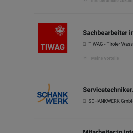
Ihre berufliche Zukunf
Sachbearbeiter i
TIWAG - Tiroler Wass
Meine Vorteile
Servicetechniker
SCHANKWERK Gmb
Mitarbeiter:in in