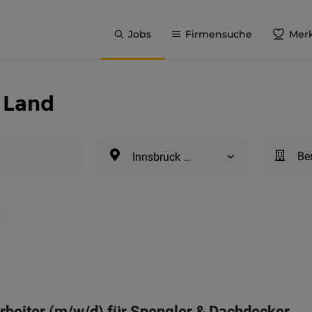
Jobs
Firmensuche
Merk
 Land
Be
Innsbruck Land
beiter (m/w/d) für Spengler & Dachdecker