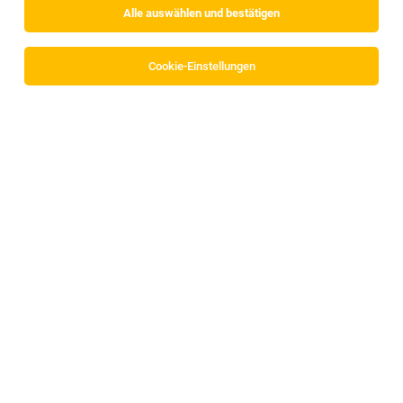
Alle auswählen und bestätigen
Cookie-Einstellungen
Allgemeinmediziner und Facharzt für Innere
Medizin (all genders) - 35 bis 40
Wochenstunden
Lans
06.08.2026
Vollzeit | Teilzeit
Lanserhof GmbH
Über den Lanserhof