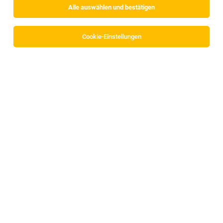
Alle auswählen und bestätigen
Sortieren
30 Jobs
Cookie-Einstellungen
Lehre Bäcker:in für die INTERSPAR-Bäckerei
Wörgl
Wörgl
26.07.2026
Vollzeit | Lehrstelle
INTERSPAR GmbH
Allgemeines