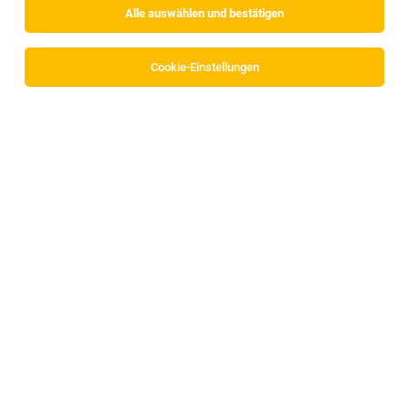
Alle auswählen und bestätigen
Cookie-Einstellungen
Kassier*in mit Verkauftstätigkeiten
Bichlbach
04.08.2026
Vollzeit | Teilzeit
MPREIS Warenvertriebs GmbH
Profil