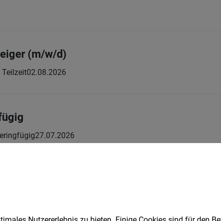
eiger (m/w/d)
 Teilzeit
02.08.2026
fügig
eringfügig
27.07.2026
fügig
eringfügig
26.07.2026
imales Nutzererlebnis zu bieten. Einige Cookies sind für den Be