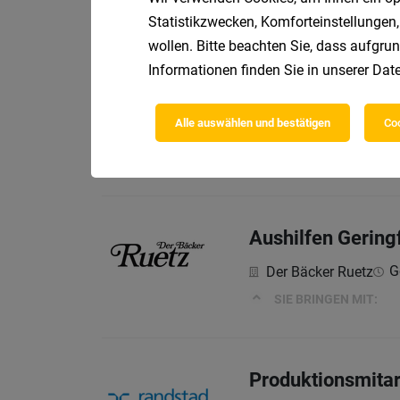
SIE BRINGEN MIT:
Statistikzwecken, Komforteinstellungen,
wollen. Bitte beachten Sie, dass aufgrun
Informationen finden Sie in unserer
Date
Aushilfen Gering
Alle auswählen und bestätigen
Coo
G
Der Bäcker Ruetz
SIE BRINGEN MIT:
Aushilfen Gering
G
Der Bäcker Ruetz
SIE BRINGEN MIT:
Produktionsmita