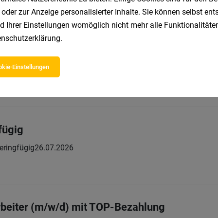
 oder zur Anzeige personalisierter Inhalte. Sie können selbst en
d Ihrer Einstellungen womöglich nicht mehr alle Funktionalitäten
nschutzerklärung
.
fügig
kie-Einstellungen
eringfügig
26.07.2026
fügig
eringfügig
26.07.2026
rbeiter (m/w/d) mit TOP-Bezahlung