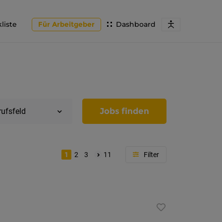
liste
Für Arbeitgeber
Dashboard
Jobs finden
rufsfeld
1
2
3
11
Region
Tirol
Imst