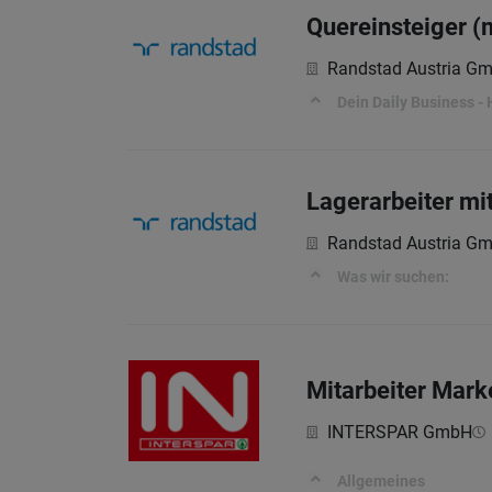
Quereinsteiger (
Randstad Austria G
Dein Daily Business - 
Lagerarbeiter mi
Randstad Austria G
Was wir suchen:
Mitarbeiter Mark
INTERSPAR GmbH
Allgemeines