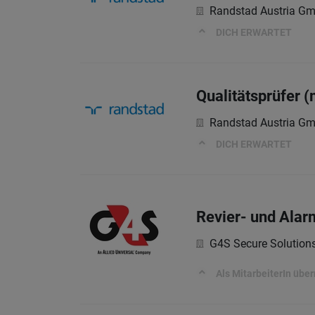
Randstad Austria G
DICH ERWARTET
Qualitätsprüfer 
Randstad Austria G
DICH ERWARTET
Revier- und Alar
G4S Secure Solutio
Als MitarbeiterIn üb