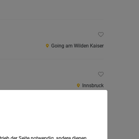
Going am Wilden Kaiser
Innsbruck
Vomp
trieb der Seite notwendig, andere dienen