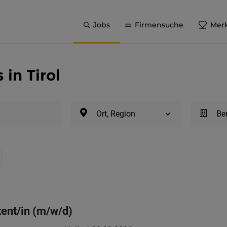
Jobs
Firmensuche
Merk
in Tirol
Ort, Region
Be
tent/in (m/w/d)