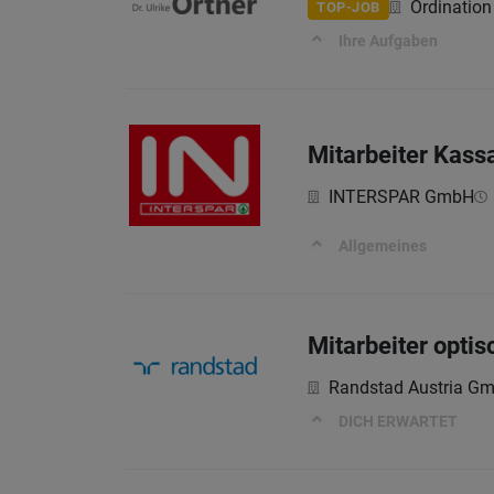
Ordination 
TOP-JOB
Ihre Aufgaben
Mitarbeiter Kass
INTERSPAR GmbH
Allgemeines
Mitarbeiter optis
Randstad Austria G
DICH ERWARTET