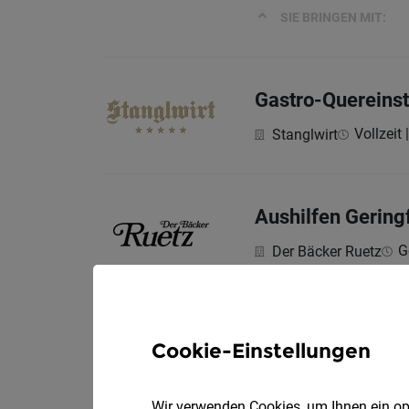
SIE BRINGEN MIT:
Gastro-Quereinst
Vollzeit |
Stanglwirt
Aushilfen Gering
G
Der Bäcker Ruetz
SIE BRINGEN MIT:
Cookie-Einstellungen
Aushilfen Gering
G
Der Bäcker Ruetz
Wir verwenden Cookies, um Ihnen ein opt