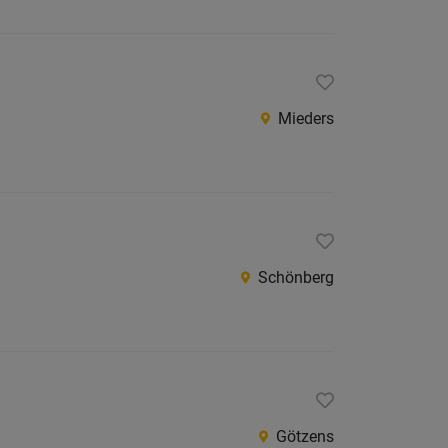
Jobs
der
letzten
24
Stunden
Mieders
Schönberg
Götzens