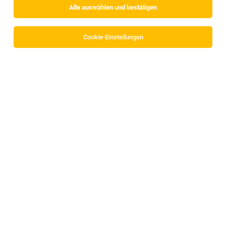
Alle auswählen und bestätigen
Cookie-Einstellungen
TOP-JOB
TrainerInnen (w/m/d) in der
Erwachsenenbildung in Innsbruck gesucht
Innsbruck
07.08.2026
Freelancer, Projektarbeit
Bildungszentrum Theresianum Innsbruck OG