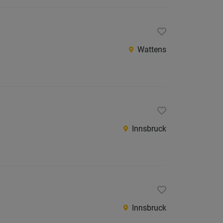
Jobs
der
letzten
24
Wattens
Stunden
Innsbruck
Innsbruck