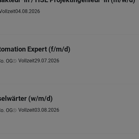
Vollzeit
04.08.2026
tomation Expert (f/m/d)
Vollzeit
29.07.2026
Co. OG
selwärter (w/m/d)
Vollzeit
03.08.2026
Co. OG