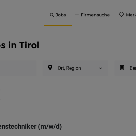
Jobs
Firmensuche
Merk
 in Tirol
Ort, Region
Be
enstechniker (m/w/d)