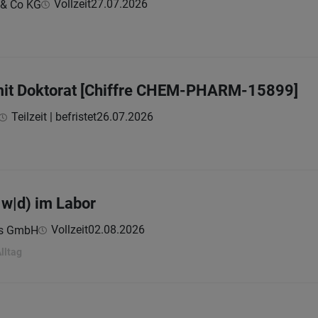
Vollzeit
27.07.2026
 & Co KG
 mit Doktorat [Chiffre CHEM-PHARM-15899]
Teilzeit | befristet
26.07.2026
|w|d) im Labor
Vollzeit
02.08.2026
cs GmbH
lltag