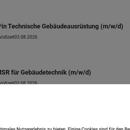
r*in Technische Gebäudeausrüstung (m/w/d)
Vollzeit
03.08.2026
 MSR für Gebäudetechnik (m/w/d)
Vollzeit
03.08.2026
ik und Betrieb (m/w/d)
imales Nutzererlebnis zu bieten. Einige Cookies sind für den Be