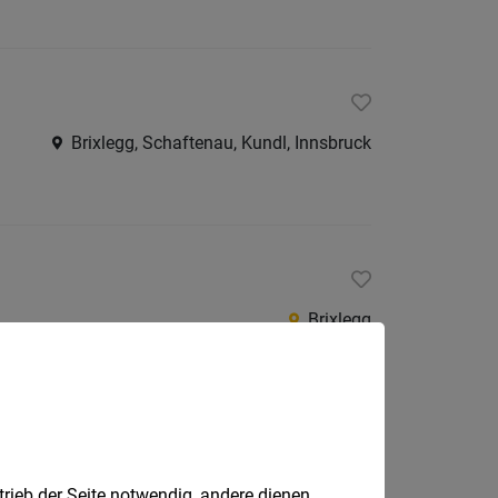
Brixlegg, Schaftenau, Kundl, Innsbruck
Brixlegg
trieb der Seite notwendig, andere dienen