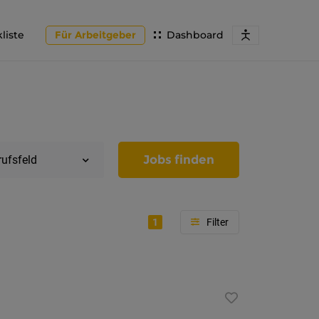
liste
Für Arbeitgeber
Dashboard
Jobs finden
rufsfeld
1
Region
Tirol
Imst