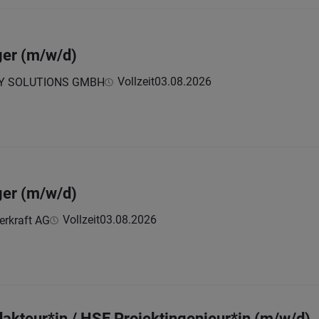
r (m/w/d)
Vollzeit
03.08.2026
Y SOLUTIONS GMBH
r (m/w/d)
Vollzeit
03.08.2026
erkraft AG
akteur*in / HSE Projektingenieur*in (m/w/d)