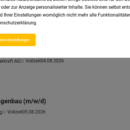
Vollzeit
04.08.2026
Y SOLUTIONS GMBH
 oder zur Anzeige personalisierter Inhalte. Sie können selbst en
d Ihrer Einstellungen womöglich nicht mehr alle Funktionalitäten
nschutzerklärung
.
kie-Einstellungen
ik und Betrieb (m/w/d)
Vollzeit
04.08.2026
erkraft AG
lagenbau (m/w/d)
Vollzeit
05.08.2026
g