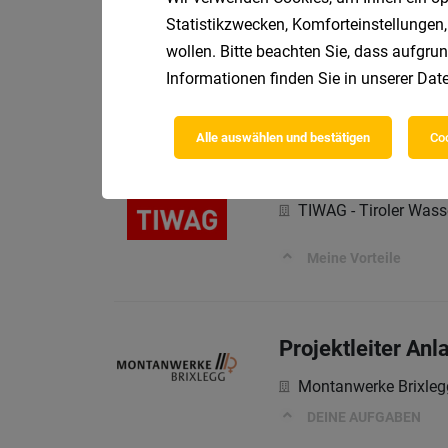
TIWAG-NEXT ENERG
Statistikzwecken, Komforteinstellungen,
wollen. Bitte beachten Sie, dass aufgrun
Meine Vorteile
Informationen finden Sie in unserer
Date
Alle auswählen und bestätigen
Coo
Teamleiter Techn
TIWAG - Tiroler Wass
Meine Vorteile
Projektleiter An
Montanwerke Brixleg
DEINE AUFGABEN