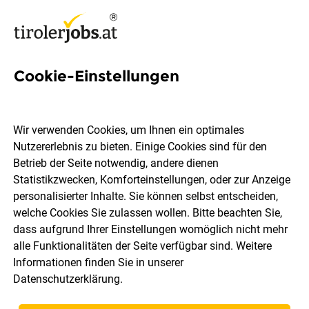
Cookie-Einstellungen
Projektingenieur*in
Technische
Wir verwenden Cookies, um Ihnen ein optimales
Gebäudeausrüstung (m/w/d)
Nutzererlebnis zu bieten. Einige Cookies sind für den
Betrieb der Seite notwendig, andere dienen
Statistikzwecken, Komforteinstellungen, oder zur Anzeige
SPIEGLTEC GmbH
personalisierter Inhalte. Sie können selbst entscheiden,
welche Cookies Sie zulassen wollen. Bitte beachten Sie,
dass aufgrund Ihrer Einstellungen womöglich nicht mehr
Brixlegg, Schaftenau, Kundl, Innsbruck
Vollzeit
alle Funktionalitäten der Seite verfügbar sind. Weitere
04.08.2026
Informationen finden Sie in unserer
Datenschutzerklärung
.