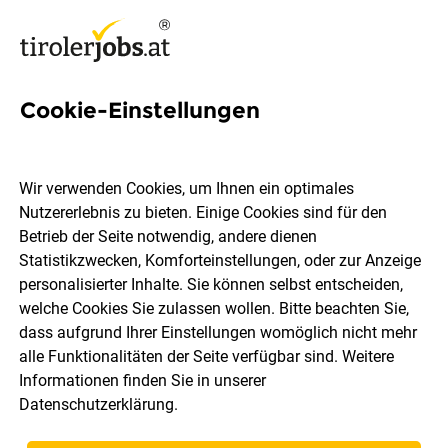
Cookie-Einstellungen
Technische Fachkraft zur
Weiterbildung zum
Wir verwenden Cookies, um Ihnen ein optimales
Kesselwärter (w/m/d)
Nutzererlebnis zu bieten. Einige Cookies sind für den
Betrieb der Seite notwendig, andere dienen
Statistikzwecken, Komforteinstellungen, oder zur Anzeige
Fritz Egger GmbH & Co. OG
personalisierter Inhalte. Sie können selbst entscheiden,
welche Cookies Sie zulassen wollen. Bitte beachten Sie,
dass aufgrund Ihrer Einstellungen womöglich nicht mehr
St. Johann in Tirol
Vollzeit
04.08.2026
alle Funktionalitäten der Seite verfügbar sind. Weitere
Informationen finden Sie in unserer
Datenschutzerklärung
.