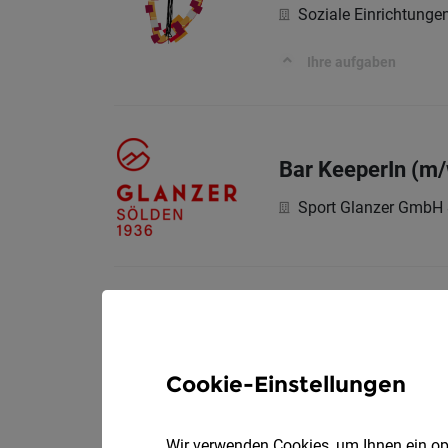
Soziale Einrichtung
Ihre aufgaben
Bar KeeperIn (m/
Sport Glanzer GmbH
Nachwuchsführun
Vollzei
XXXLutz KG
Cookie-Einstellungen
XXXLutz Filiale Straß i
XXXLutz Lager Innsbru
Wir verwenden Cookies, um Ihnen ein opt