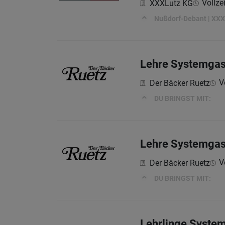
Vollzei
XXXLutz KG
Nußdorf-Debant | XXXL
Lehre Systemgas
V
Der Bäcker Ruetz
DU BRINGST MIT:
Lehre Systemgas
V
Der Bäcker Ruetz
DU BRINGST MIT:
Lehrlinge Syste