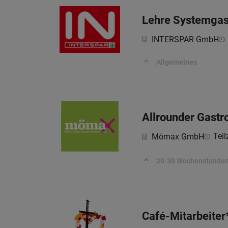
Lehre Systemgas
INTERSPAR GmbH
Allgemeines
Allrounder Gastro
Teil
Mömax GmbH
20-30 Wochenstunde
Café-Mitarbeiter