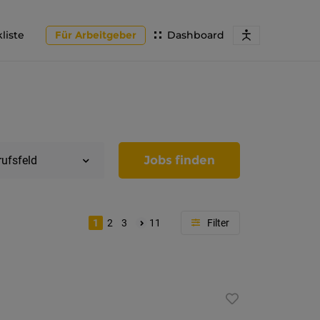
liste
Für Arbeitgeber
Dashboard
Jobs finden
rufsfeld
1
2
3
11
Region
Tirol
Imst