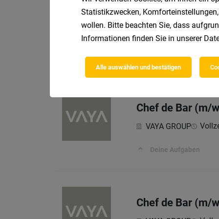
Statistikzwecken, Komforteinstellungen,
Koch (m/w/d)
wollen. Bitte beachten Sie, dass aufgrun
Informationen finden Sie in unserer
Date
Vollzei
XXXLutz KG
Nußdorf-Debant | XXXLu
Alle auswählen und bestätigen
Coo
Chef de Bar (m/w
Vollze
VAYA GROUP
Deine Aufgaben
Chef de Bar (m/w