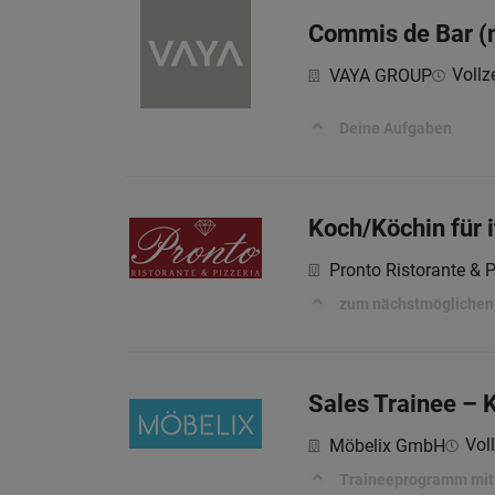
Commis de Bar (
Vollze
VAYA GROUP
Deine Aufgaben
Koch/Köchin für 
Pronto Ristorante & P
zum nächstmöglichen Ze
Sales Trainee – 
Voll
Möbelix GmbH
Traineeprogramm mit a