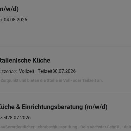
m/w/d)
it
04.08.2026
italienische Küche
Vollzeit | Teilzeit
30.07.2026
izzeria
itpunkt und bieten die Stelle in Voll- oder Teilzeit an.
Küche & Einrichtungsberatung (m/w/d)
zeit
28.07.2026
ußerordentlicher Lehrabschlussprüfung - Dein nächster Schritt – dein 