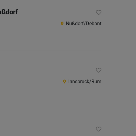
Jobs
ußdorf
der
letzten
Nußdorf/Debant
24
Stunden
Innsbruck/Rum