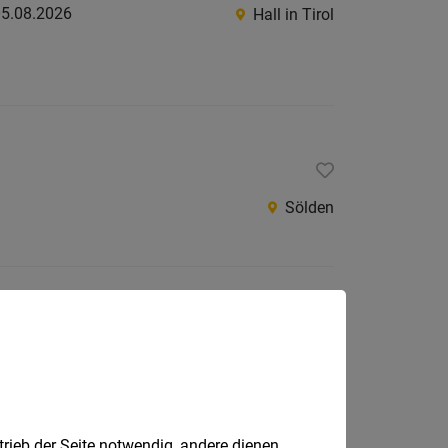
5.08.2026
Hall in Tirol
Sölden
 Straß im Zillertal, Wörgl, Zams, Innsbruck/Rum
al | XXXLutz Filiale Wörgl | XXXLutz Filiale Zams |
trieb der Seite notwendig, andere dienen