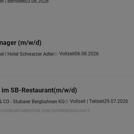
it | befristet
03.08.2026
anager (m/w/d)
Vollzeit
06.08.2026
el | Hotel Schwarzer Adler
r im SB-Restaurant(m/w/d)
Vollzeit | Teilzeit
29.07.2026
 & CO - Stubaier Bergbahnen KG
ICHEN MITARBEITER ZUM ZUFRIEDENEN GAST: