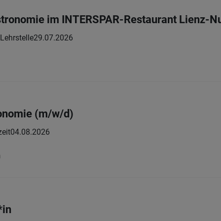
tronomie im INTERSPAR-Restaurant Lienz-N
Lehrstelle
29.07.2026
nomie (m/­w/­d)
zeit
04.08.2026
n
*in