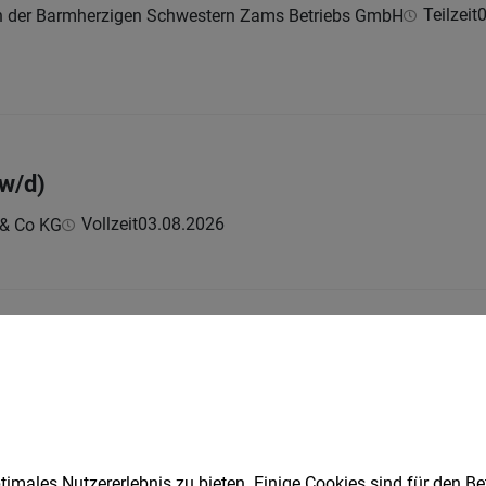
Teilzeit
0
en der Barmherzigen Schwestern Zams Betriebs GmbH
w/d)
Vollzeit
03.08.2026
 & Co KG
gskraft Gastronomie (m/w/d)
t
05.08.2026
XXXLutz Filiale
m Zillertal | Wörgl | Zams | Innsbruck | XXXLutz Filiale Straß im Zillert
ck | Vollzeit
imales Nutzererlebnis zu bieten. Einige Cookies sind für den Be