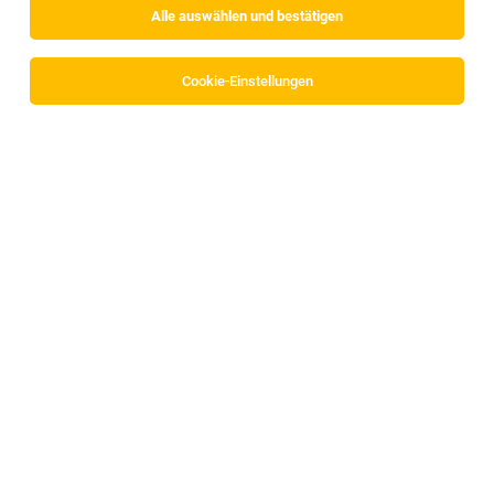
Alle auswählen und bestätigen
Sortieren
30 Jobs
Cookie-Einstellungen
Mitarbeiter:in Qualitätssicherung
Vomp
03.08.2026
Teilzeit
HANDL TYROL GmbH
Montag bis Freitag |20-25h/Woche