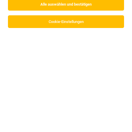
Alle auswählen und bestätigen
Sortieren
30 Jobs
Cookie-Einstellungen
Alle Filter
Innsbruck Land
Sicherheitsmitarbeiter:in (m/w/d), Gries am
Brenner
Gries am Brenner
06.08.2026
Vollzeit | Teilzeit
G4S Secure Solutions GmbH