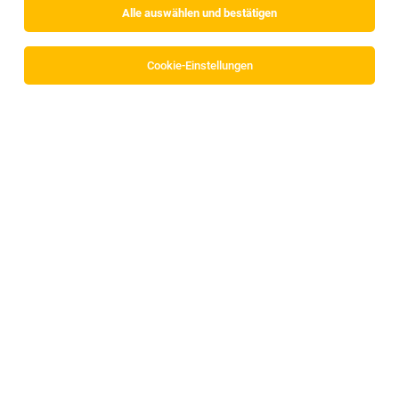
Alle auswählen und bestätigen
Sortieren
30 Jobs
Cookie-Einstellungen
Alle Filter
Innsbruck Land
Gebietsverkaufsleiter (m/w/d) Bau-Handwerk
Salzburg, Tirol, Vorarlberg, Oberösterreich
29.07.2026
Vollzeit
BERNER Group
Was erwartet dich