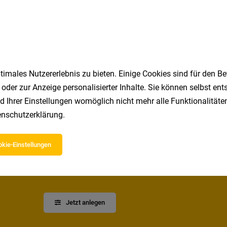
Vollzeit
03.08.2026
o. KG
eams!
imales Nutzererlebnis zu bieten. Einige Cookies sind für den Be
1
 oder zur Anzeige personalisierter Inhalte. Sie können selbst en
d Ihrer Einstellungen womöglich nicht mehr alle Funktionalitäten
nschutzerklärung
.
kie-Einstellungen
Speichere deine Suche als 
Erhalte alle neuen Stellenangebote automatisch per
Jetzt anlegen