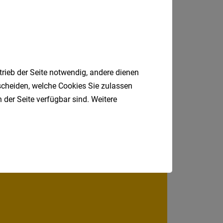
Jobs
der
Steinach am Brenner
letzten
24
Stunden
trieb der Seite notwendig, andere dienen
tscheiden, welche Cookies Sie zulassen
 der Seite verfügbar sind. Weitere
Jobfinder.
 E-Mail.