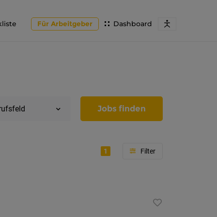
liste
Für Arbeitgeber
Dashboard
Jobs finden
rufsfeld
1
Region
Tirol
Imst