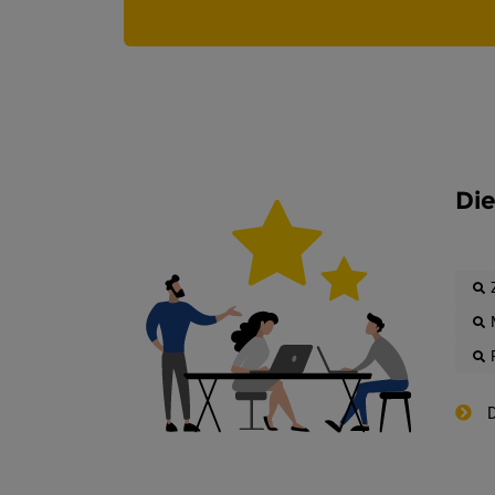
Die
D