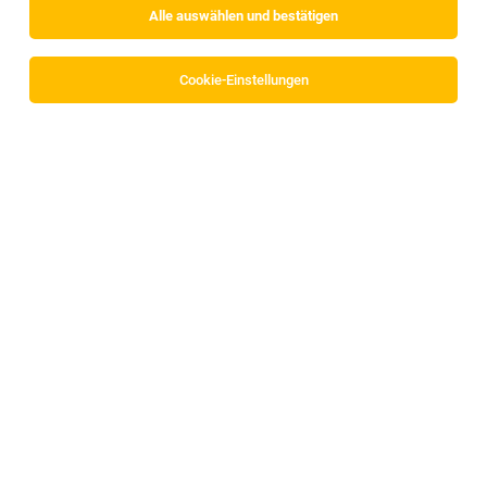
Alle auswählen und bestätigen
Cookie-Einstellungen
TOP-JOB
TrainerInnen (w/m/d) in der
Erwachsenenbildung in Innsbruck gesucht
Innsbruck
28.07.2026
Freelancer, Projektarbeit
Bildungszentrum Theresianum Innsbruck OG
TOP-JOB
Store Manager (w/m/d)