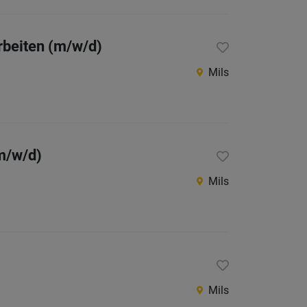
Niederö
rbeiten (m/w/d)
Oberöst
Mils
Salzbu
Steier
Vorarlb
Wien
m/w/d)
Internatio
Mils
Berufsfeld
Anstellungsa
Mils
Als Jobfinder spe