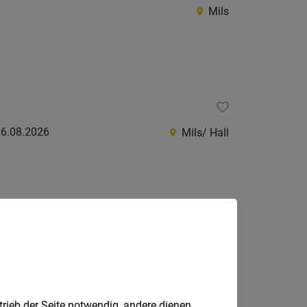
Mils
6.08.2026
Mils/ Hall
0.07.2026
Mils, Wattens
trieb der Seite notwendig, andere dienen