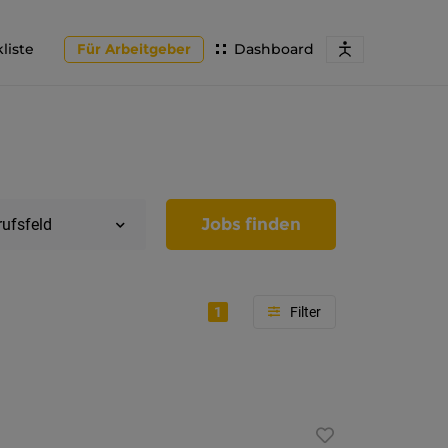
liste
Für Arbeitgeber
Dashboard
Jobs finden
rufsfeld
1
Region
Tirol
Imst