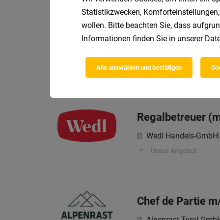
Statistikzwecken, Komforteinstellungen,
wollen. Bitte beachten Sie, dass aufgrun
Disponent Fuhrp
Informationen finden Sie in unserer
Date
Wedl Handels-GmbH
Alle auswählen und bestätigen
Coo
Unser Angebot
Regalbetreuer (
Wedl Handels-GmbH
Unser Angebot
Chef de Partie m
Alpenrast Tyrol Gmb