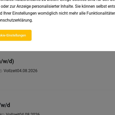
 oder zur Anzeige personalisierter Inhalte. Sie können selbst en
d Ihrer Einstellungen womöglich nicht mehr alle Funktionalitäten
ark (m/w/d)
nschutzerklärung
.
Vollzeit
04.08.2026
kie-Einstellungen
m/w/d)
Vollzeit
04.08.2026
/w/d
Vollzeit
04.08.2026
H