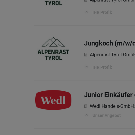
IHR Profil:
Jungkoch (m/w/d
Alpenrast Tyrol Gmb
IHR Profil:
Junior Einkäufer
Wedl Handels-GmbH
Unser Angebot