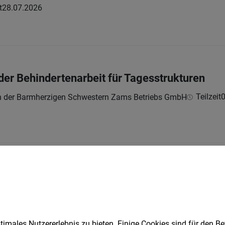
t
28.07.2026
 der Behindertenarbeit für Tagesstrukturen
Teilzeit
0
en der Barmherzigen Schwestern Zams Betriebs GmbH
 Leitung einer Wohngemeinschaft
Teilzeit
3
en der Barmherzigen Schwestern Zams Betriebs GmbH
imales Nutzererlebnis zu bieten. Einige Cookies sind für den Be