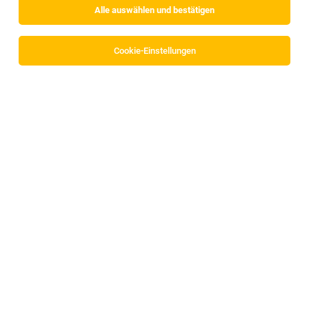
Alle auswählen und bestätigen
Sortieren
30 Jobs
Cookie-Einstellungen
Landwirtschaftlicher Facharbeiter /
Landwirtschaftliche Facharbeiterin (m/w/d) –
Ganzjahresstelle
Gnadenwald
30.07.2026
Vollzeit
Fröschl AG & Co KG
Ihre Aufgaben