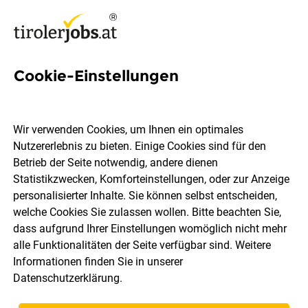
Cookie-Einstellungen
Verkaufsinnendienst im
Lebensmittelgroßhandel
Wir verwenden Cookies, um Ihnen ein optimales
(Vollzeit/Teilzeit)
Nutzererlebnis zu bieten. Einige Cookies sind für den
Betrieb der Seite notwendig, andere dienen
Statistikzwecken, Komforteinstellungen, oder zur Anzeige
personalisierter Inhalte. Sie können selbst entscheiden,
Franz Tollinger 1. Tiroler Butter und Käsehaus
welche Cookies Sie zulassen wollen. Bitte beachten Sie,
Innsbruck GmbH & CoKG
dass aufgrund Ihrer Einstellungen womöglich nicht mehr
alle Funktionalitäten der Seite verfügbar sind. Weitere
Informationen finden Sie in unserer
Innsbruck
Teilzeit
05.08.2026
Datenschutzerklärung
.