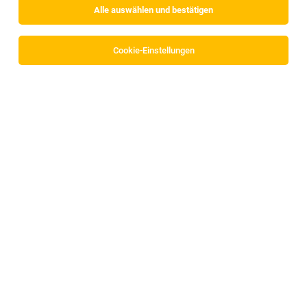
Alle auswählen und bestätigen
Cookie-Einstellungen
LEHRLINGE in verschiedenen Bereichen
(w/m)
Obsteig
05.08.2026
Lehrstelle
Bio-Wellnesshotel Holzleiten
Voraussetzungen
Mechatroniker (m/w/d)