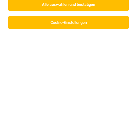
Alle auswählen und bestätigen
Sortieren
30 Jobs
Cookie-Einstellungen
Möbelmonteur*in mit C-Führerschein
Hall in Tirol
30.07.2026
Vollzeit
Gebrüder Weiss Gesellschaft m.b.H.
Möbelmonteur*in mit C-Führerschein
Innsbruck
27.07.2026
Vollzeit