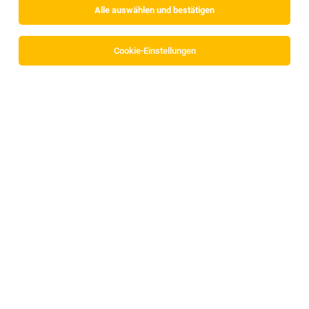
Alle auswählen und bestätigen
Sortieren
30 Jobs
Cookie-Einstellungen
Operativer / Strategischer Einkauf (m/w/d)
Roppen
06.08.2026
Vollzeit
MS Design GmbH
Aufgaben: