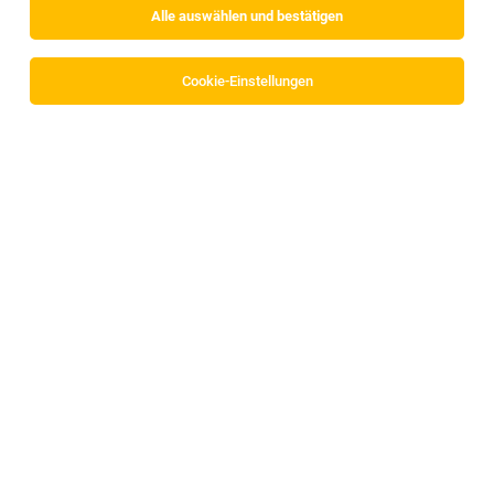
Alle auswählen und bestätigen
Sortieren
30 Jobs
Cookie-Einstellungen
QA Data Analyst (m/w/d)
Innsbruck, Österreich
05.08.2026
MED-EL Medical Electronics
Ihre Vorteile
Cloud Data Engineer (all genders) in Vollzeit