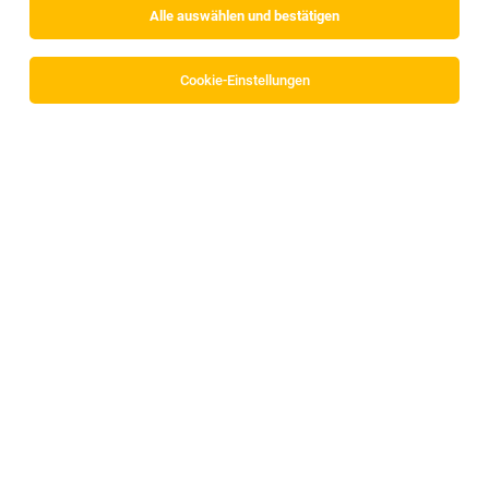
Alle auswählen und bestätigen
Sortieren
30 Jobs
Cookie-Einstellungen
QA Data Analyst (m/w/d)
Innsbruck, Österreich
05.08.2026
MED-EL Medical Electronics
Ihre Vorteile
Cloud Data Engineer (all genders) in Vollzeit