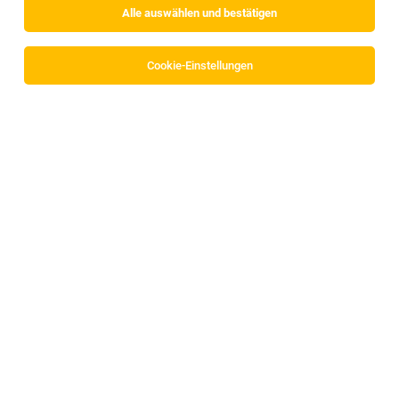
Alle auswählen und bestätigen
Sortieren
30 Jobs
Cookie-Einstellungen
TOP-JOB
Servicetechniker (m/w/d) für Tirol und
Vorarlberg
Vorarlberg, Tirol
04.08.2026
Vollzeit
AH Personal-Architektur GmbH & Co. KG
Dein Aufgabengebiet: