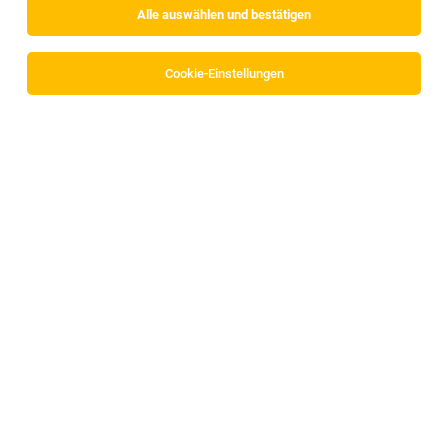
Alle auswählen und bestätigen
Cookie-Einstellungen
Kassier*in mit Verkaufstätigkeiten
Ladis
03.08.2026
Vollzeit
MPREIS Warenvertriebs GmbH
Profil