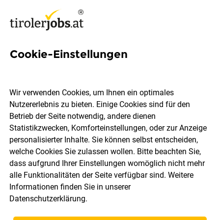
Cookie-Einstellungen
Servicefachkraft mit Inkasso
(m/w/d)
Wir verwenden Cookies, um Ihnen ein optimales
Nutzererlebnis zu bieten. Einige Cookies sind für den
Alpenrast Tyrol GmbH
Betrieb der Seite notwendig, andere dienen
Statistikzwecken, Komforteinstellungen, oder zur Anzeige
personalisierter Inhalte. Sie können selbst entscheiden,
Mils bei Imst
Vollzeit
Teilzeit
28.07.2026
welche Cookies Sie zulassen wollen. Bitte beachten Sie,
dass aufgrund Ihrer Einstellungen womöglich nicht mehr
alle Funktionalitäten der Seite verfügbar sind. Weitere
Informationen finden Sie in unserer
Datenschutzerklärung
.