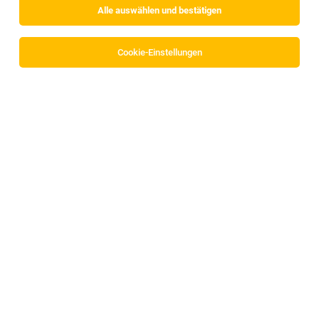
Alle auswählen und bestätigen
Cookie-Einstellungen
Pool- & Wellness-Steward (m/w/d)
Going am Wilden Kaiser
02.08.2026
Vollzeit
Stanglwirt
Dein Verantwortungsbereich beim Stanglwirt:
Mitarbeiterin für Tantrabehandlungen