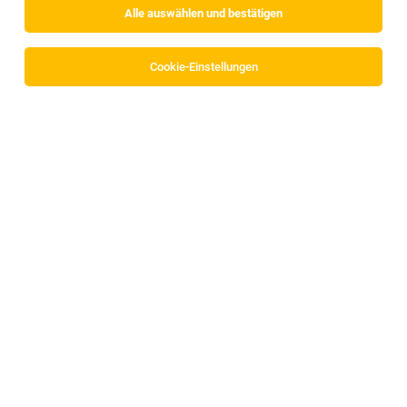
Alle auswählen und bestätigen
Sortieren
30 Jobs
Cookie-Einstellungen
Zivildiener
Hall
29.07.2026
Vollzeit | befristet
Soziale Einrichtungen der Barmherzigen Schwestern
Zams Betriebs GmbH
Ihre aufgaben