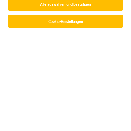
Alle auswählen und bestätigen
Alle Filter
Kufstein
Cookie-Einstellungen
Die Stellenanzeige
Team Lead Product Information
Management (all genders)
in
Niederndorf
bei BORA
Vertriebs GmbH & Co KG ist leider nicht mehr verfügbar
oder wurde neu ausgeschrieben.
Zum Firmenprofil
Mitarbeiter (m/w/d) für die medizinische
Notrufzentrale
Innsbruck
09.08.2026
Vollzeit