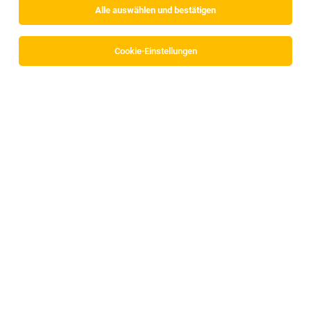
Alle auswählen und bestätigen
Cookie-Einstellungen
Lehre Brief- und Paketlogistik Schwerpunkt
Distribution (w/m/d) 6306 Söll
Söll
04.08.2026
Lehrstelle
Österreichische Post AG