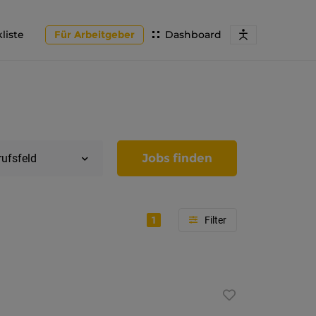
liste
Für Arbeitgeber
Dashboard
Jobs finden
rufsfeld
1
Region
Tirol
Imst