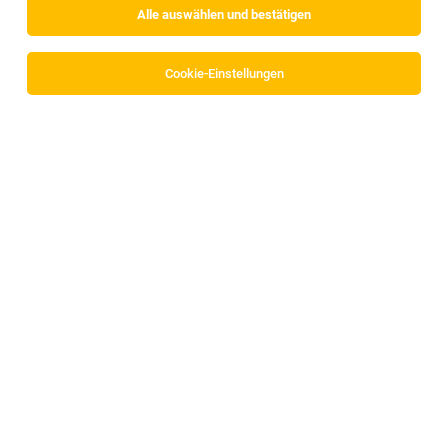
Alle auswählen und bestätigen
Sortieren
30 Jobs
Cookie-Einstellungen
Maschinenbediener (m/w/d)
Kaltenbach
07.08.2026
Vollzeit
Empl Fahrzeugwerk GmbH
Was erwartet dich?
Produktions- & Montagemitarbeiter (m/w/d)