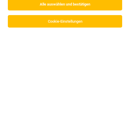
Alle auswählen und bestätigen
Cookie-Einstellungen
Lehrling Bürokaufmann/-frau (m/w/d)
Wenns
06.08.2026
Lehrstelle
ADA Cosmetics International GmbH
Lehrling Bürokauffrau/-mann (m/w/d)
Innsbruck
26.07.2026
Vollzeit | Lehrstelle