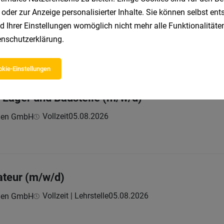
 oder zur Anzeige personalisierter Inhalte. Sie können selbst en
hrbetriebscoach*in (Tirol)
d Ihrer Einstellungen womöglich nicht mehr alle Funktionalitäten
Teilzeit | Freelancer, Projektarbeit
05.08.2026
nschutzerklärung
.
kie-Einstellungen
Lager und Baustelle (m/w/d)
Vollzeit
05.08.2026
onen GmbH
lateur (m/w/d)
Vollzeit | Lehrstelle
05.08.2026
onen GmbH