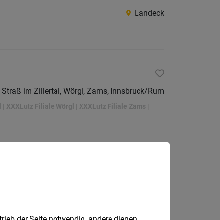
Landeck
 Straß im Zillertal, Wörgl, Zams, Innsbruck/Rum
al | XXXLutz Filiale Wörgl | XXXLutz Filiale Zams |
Tirol
trieb der Seite notwendig, andere dienen