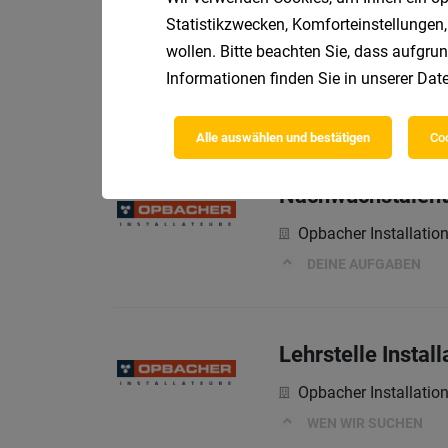
Statistikzwecken, Komforteinstellungen,
Lehrlings- und Le
wollen. Bitte beachten Sie, dass aufgrun
ÖSB Gruppe GmbH
Informationen finden Sie in unserer
Date
Deine Aufgaben
Alle auswählen und bestätigen
Coo
Nachwuchstalent 
Opbacher Installati
DEINE AUFGABEN
Lehrstelle Instal
Opbacher Installati
WEN WIR SUCHEN