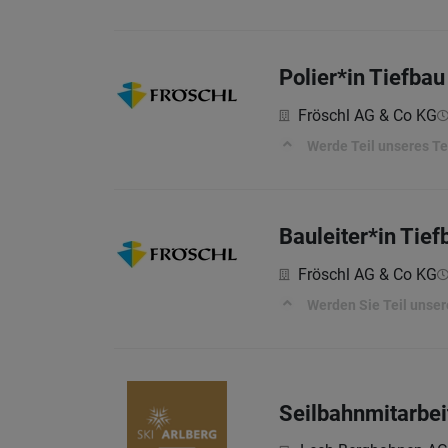
Polier*in Tiefba
Fröschl AG & Co KG
Werde Teil unseres T
Bauleiter*in Tief
Fröschl AG & Co KG
Werden Sie Teil unse
Seilbahnmitarbei