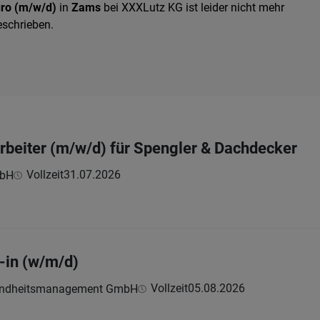
üro (m/w/d)
in
Zams
bei XXXLutz KG ist leider nicht mehr
eschrieben.
beiter (m/w/d) für Spengler & Dachdecker
Vollzeit
31.07.2026
bH
-in (w/m/d)
Vollzeit
05.08.2026
ndheitsmanagement GmbH