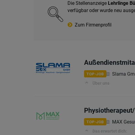
Die Stellenanzeige
Lehrlinge B
verfügbar oder wurde neu ausg
Zum Firmenprofil
Außendienstmitar
Slama Gm
TOP-JOB
Über uns
Physiotherapeut/
MAX Gesu
TOP-JOB
Das erwartet dich: