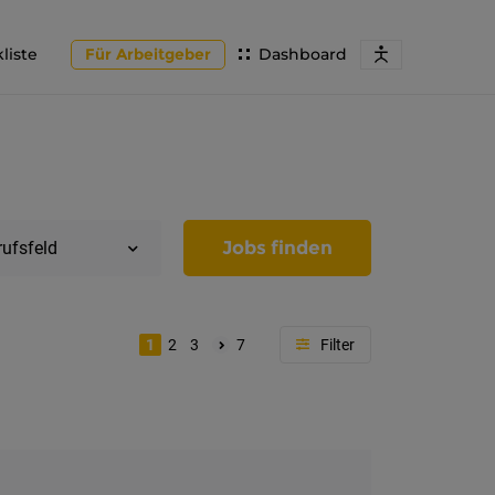
liste
Für Arbeitgeber
Dashboard
Jobs finden
rufsfeld
1
2
3
7
Region
Tirol
Imst