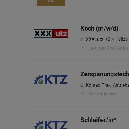
Koch (m/w/d)
Teilzei
XXXLutz KG
Im Ausmaß von 24 bi
Zerspanungstech
Konrad Traxl Antrie
Deine Aufgaben
Schleifer/in*