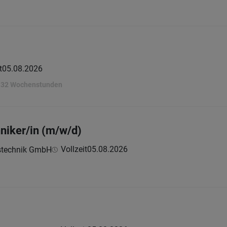
t
05.08.2026
s 32 Wochenstunden
niker/in (m/w/d)
Vollzeit
05.08.2026
bstechnik GmbH