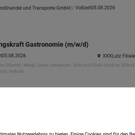
Vollzeit
05.08.2026
großhandel und Transporte GmbH
gskraft Gastronomie (m/w/d)
t
05.08.2026
XXXLutz Filiale
m Zillertal | Wörgl | Zams | Innsbruck | XXXLutz Filiale Straß im Zillert
ck | Vollzeit
ialarbeiter*in (Tirol)
Vollzeit | Teilzeit | Freelancer, Projektarbeit
05.08.2026
imales Nutzererlebnis zu bieten. Einige Cookies sind für den Be