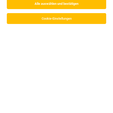
Alle auswählen und bestätigen
Cookie-Einstellungen
Polsterer / Tapezierer / Raumausstatter oder
Tischler zum Einarbeiten (m/w/d)
Mils
04.08.2026
Vollzeit
Home Interior M.H. GmbH
Ihre Aufgaben
1