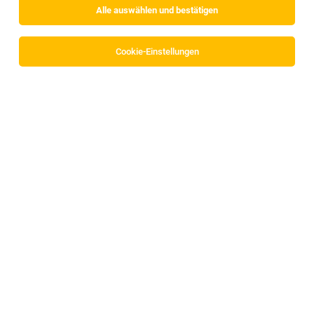
Alle auswählen und bestätigen
Cookie-Einstellungen
Lagermitarbeiter:in (m/w/d)
Langkampfen
08.08.2026
Vollzeit | Leasing, Zeitarbeit
Adecco Personalbereitstellungs GmbH
Einsatzort