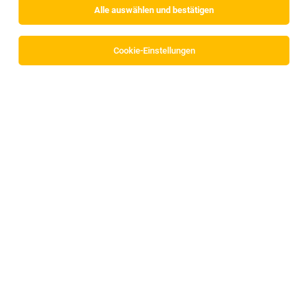
Alle auswählen und bestätigen
Sortieren
30 Jobs
Cookie-Einstellungen
Statistiker*in (m/w/d)
Innsbruck, Österreich
30.07.2026
MED-EL Medical Electronics
Ihre Vorteile
Clinical Data Manager (m/w/d)
Innsbruck, Österreich
06.08.2026