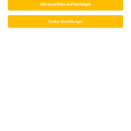
Alle auswählen und bestätigen
Sortieren
30 Jobs
Cookie-Einstellungen
Alle Filter
Innsbruck Land
Auszubildende Assistent:in für
Zahnarztpraxis gesucht
Telfs
26.07.2026
Vollzeit
Zahnarztpraxis Dr Matkulcik
Du bringst mit: