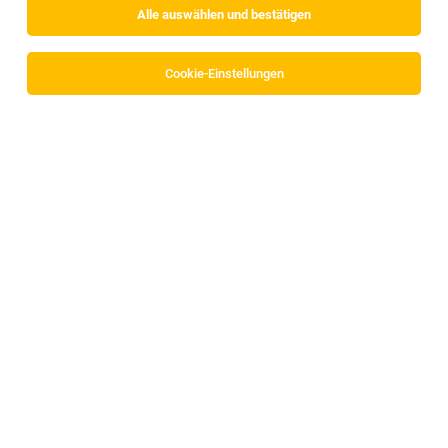
Alle auswählen und bestätigen
Alle Filter
Imst
Cookie-Einstellungen
Gebietsverkaufsleiter (m/w/d) Bau-Handwerk
Salzburg, Tirol, Vorarlberg, Oberösterreich
29.07.2026
Vollzeit
BERNER Group
Was erwartet dich
Nachwuchstalent Lager und Baustelle