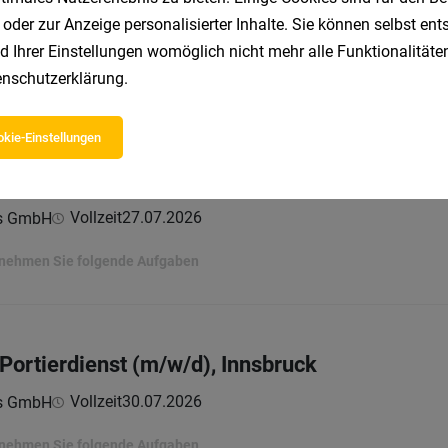
 oder zur Anzeige personalisierter Inhalte. Sie können selbst en
Vollzeit
03.08.2026
ns GmbH
d Ihrer Einstellungen womöglich nicht mehr alle Funktionalitäten
nschutzerklärung
.
ernehmen Sie folgende Aufgaben
kie-Einstellungen
 Sachbearbeiter:in (m/w/d), Innsbruck
Vollzeit
27.07.2026
ns GmbH
ernehmen Sie folgende Aufgaben
 Portierdienst (m/w/d), Innsbruck
Vollzeit
30.07.2026
ns GmbH
ernehmen Sie folgende Aufgaben