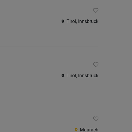
Jobs
der
letzten
Tirol, Innsbruck
24
Stunden
Tirol, Innsbruck
Maurach