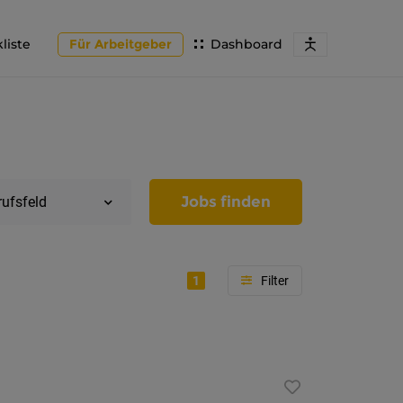
liste
Für Arbeitgeber
Dashboard
Jobs finden
rufsfeld
1
Region
Tirol
Imst