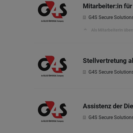
Mitarbeiter:in f
G4S Secure Solutio
Als MitarbeiterIn üb
Stellvertretung 
G4S Secure Solutio
Assistenz der Di
G4S Secure Solutio