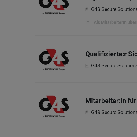
G4S Secure Solutio
Als MitarbeiterIn üb
Qualifizierte:r S
G4S Secure Solutio
Mitarbeiter:in fü
G4S Secure Solutio