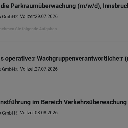
ür die Parkraumüberwachung (m/w/d), Innsbruc
Vollzeit
29.07.2026
ns GmbH
ernehmen Sie folgende Aufgaben
als operative:r Wachgruppenverantwortliche:r 
Vollzeit
27.07.2026
ns GmbH
enstführung im Bereich Verkehrsüberwachung 
Vollzeit
03.08.2026
ns GmbH