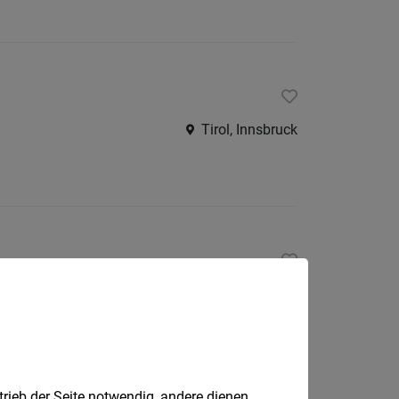
Tirol, Innsbruck
Innsbruck
trieb der Seite notwendig, andere dienen