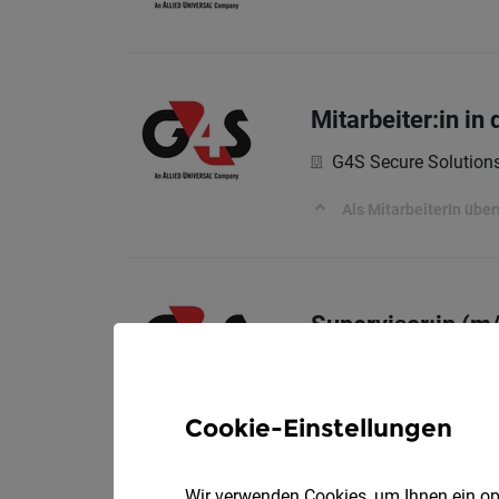
Mitarbeiter:in i
G4S Secure Solutio
Als MitarbeiterIn üb
Supervisor:in (m
G4S Secure Solutio
Cookie-Einstellungen
Mitarbeiter:in i
Wir verwenden Cookies, um Ihnen ein opt