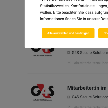
Statistikzwecken, Komforteinstellungen,
G4S Secure Solutio
wollen. Bitte beachten Sie, dass aufgrun
Informationen finden Sie in unserer
Date
Als MitarbeiterIn üb
Alle auswählen und bestätigen
Coo
Administrative:r
G4S Secure Solutio
Als MitarbeiterIn üb
Mitarbeiter:in im
G4S Secure Solutio
Als MitarbeiterIn üb