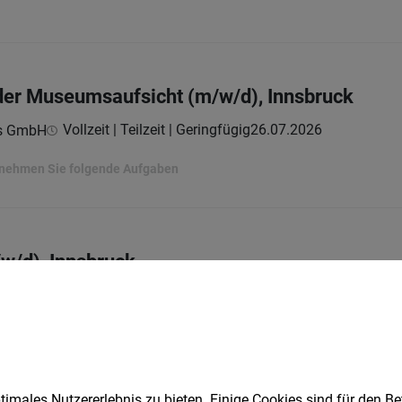
n der Museumsaufsicht (m/w/d), Innsbruck
Vollzeit | Teilzeit | Geringfügig
26.07.2026
ns GmbH
ernehmen Sie folgende Aufgaben
/w/d), Innsbruck
Vollzeit
31.07.2026
ns GmbH
m Bahnhofsicherheitsdienst (m/w/d), Innsbruck
imales Nutzererlebnis zu bieten. Einige Cookies sind für den Be