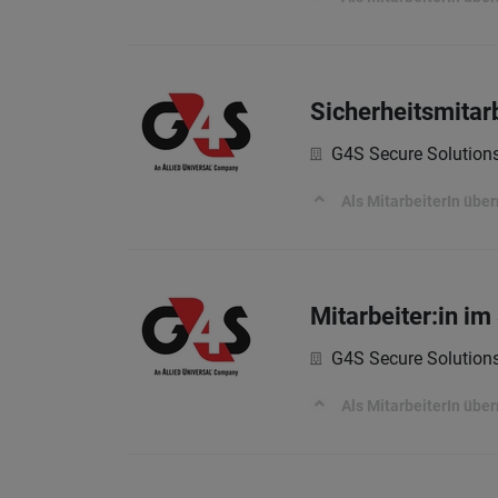
Sicherheitsmitarb
G4S Secure Solutio
Als MitarbeiterIn üb
Mitarbeiter:in im
G4S Secure Solutio
Als MitarbeiterIn üb