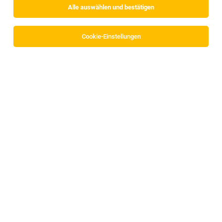
Alle auswählen und bestätigen
Cookie-Einstellungen
TOP-JOB
Pädagogische Mitarbeiterin (m/w/d)
Fiecht, Strass im Zillertal
03.08.2026
Vollzeit | Teilzeit
slw Soziale Dienste GmbH
Wir finden Wege: mit dir, für dich!
TOP-JOB