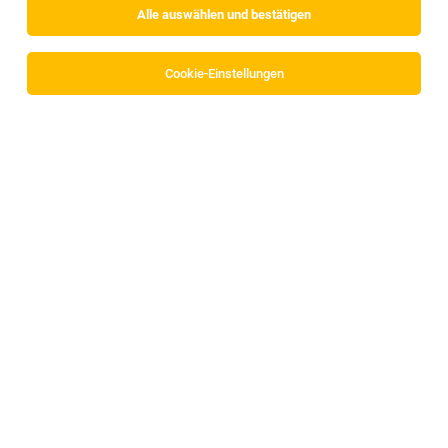
Alle auswählen und bestätigen
Sortieren
30 Jobs
Cookie-Einstellungen
Disponent*in
Wörgl
30.07.2026
Vollzeit
Alois Mayr Bauwaren GmbH
Werde Teil unseres Teams!
Disponent*in International