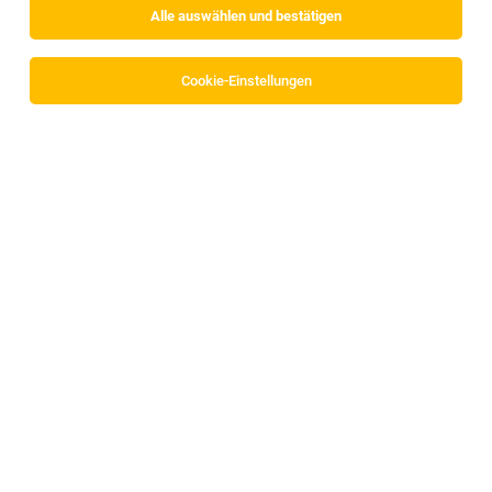
Alle auswählen und bestätigen
Cookie-Einstellungen
TOP-JOB
Arzt für die medizinische Begutachtung -
Fachrichtungen Allgemeinmedizin und/oder
Innere Medizin, Psychiatrie, Neurologie,
Orthopädie oder Augenheilkunde und
Optometrie (m/w/d)
Innsbruck
05.08.2026
Vollzeit | Teilzeit | Freelancer, Projektarbeit
Pensionsversicherung
Was ist das Besondere an der Tätigkeit als Gutachter*in in
der Pensionsversicherung?