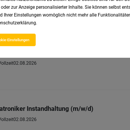
Vollzeit
02.08.2026
 oder zur Anzeige personalisierter Inhalte. Sie können selbst en
d Ihrer Einstellungen womöglich nicht mehr alle Funktionalitäten
nschutzerklärung
.
kie-Einstellungen
)
Vollzeit
02.08.2026
hatroniker Instandhaltung (m/w/d)
Vollzeit
02.08.2026