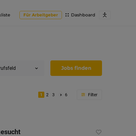
liste
Für Arbeitgeber
Dashboard
Jobs finden
rufsfeld
1
2
3
6
Region
Tirol
gesucht
Imst