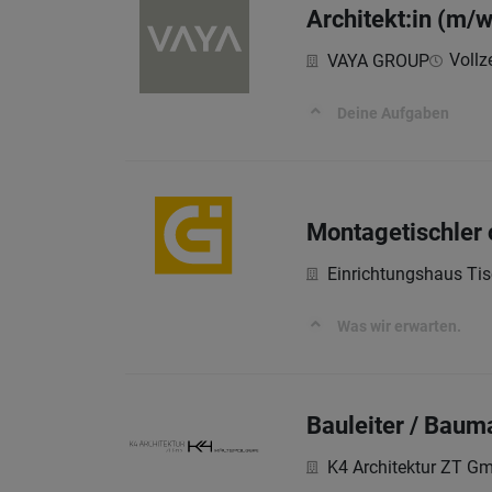
Architekt:in (m/w
Vollze
VAYA GROUP
Deine Aufgaben
Montagetischler
Einrichtungshaus Tis
Was wir erwarten.
Bauleiter / Bau
K4 Architektur ZT G