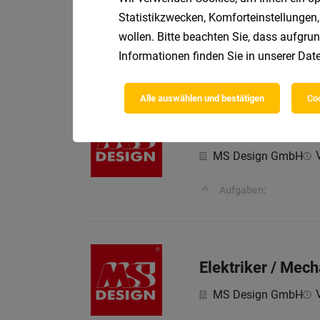
Statistikzwecken, Komforteinstellungen,
MS Design GmbH
wollen. Bitte beachten Sie, dass aufgrun
Aufgaben:
Informationen finden Sie in unserer
Date
Alle auswählen und bestätigen
Coo
Lackierer (m/w/d
MS Design GmbH
Aufgaben:
Elektriker / Mec
MS Design GmbH