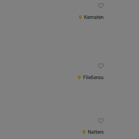
Jobs
der
Kematen
letzten
24
Stunden
Fließerau
Natters