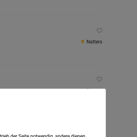
Natters
Natters
trieb der Seite notwendig, andere dienen