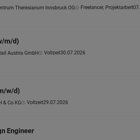
Freelancer, Projektarbeit
07
entrum Theresianum Innsbruck OG
w/m/d)
Vollzeit
30.07.2026
tail Austria GmbH
(m/w/d)
Vollzeit
29.07.2026
H & Co KG
gn Engineer