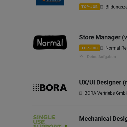
Bildungsz
TOP-JOB
Store Manager (
Normal Re
TOP-JOB
Deine Aufgaben
UX/UI Designer 
BORA Vertriebs Gmb
Mechanical Desi