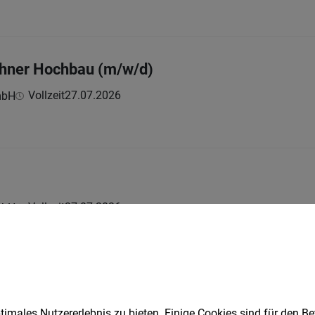
chner Hochbau (m/w/d)
Vollzeit
27.07.2026
mbH
Vollzeit
27.07.2026
mbH
ndungstechniker (m/w/d)
imales Nutzererlebnis zu bieten. Einige Cookies sind für den Be