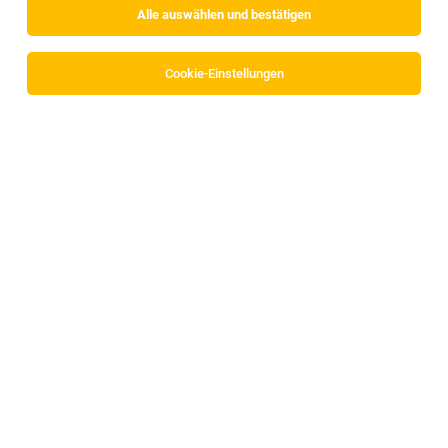
Alle auswählen und bestätigen
Sortieren
30 Jobs
Cookie-Einstellungen
Konstrukteur für Fördertechnik (m/w/d)
Langkampfen
04.08.2026
Vollzeit
Chairkit Fördertechnik GmbH
DEINE AUFGABEN:
Konstrukteur/in (m/w/d)
Innsbruck
29.07.2026
Vollzeit