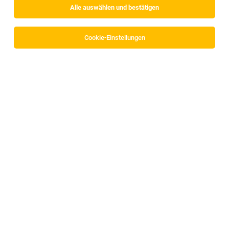
Alle auswählen und bestätigen
Cookie-Einstellungen
Statistiker*in (m/w/d)
Innsbruck, Österreich
30.07.2026
MED-EL Medical Electronics
Ihre Vorteile
Universitätsassistent:in - Postdoc [Chiffre
CHEM-PHARM-15918]
Innsbruck
06.08.2026
Vollzeit | befristet