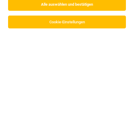
Alle auswählen und bestätigen
Sortieren
30 Jobs
Cookie-Einstellungen
Betriebselektriker:in in der Nachtschicht
(m/w/d)
Imst
29.07.2026
Vollzeit
Adecco Personalbereitstellungs GmbH
Einsatzort